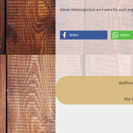
Dieses Kleidungsstück wird extra für euch ange
teilen
teilen
Wolfhei
Alle 