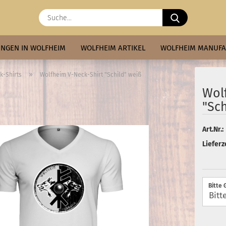
Suche...
NGEN IN WOLFHEIM
WOLFHEIM ARTIKEL
WOLFHEIM MANUF
»
k-Shirts
Wolfheim V-Neck-Shirt "Schild" weiß
Wol
"Sch
Art.Nr.:
Lieferze
Bitte 