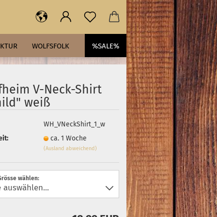
AKTUR
WOLFSFOLK
%SALE%
fheim V-Neck-Shirt
ild" weiß
WH_VNeckShirt_1_w
it:
ca. 1 Woche
(Ausland abweichend)
Grösse wählen: