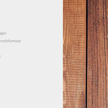
ngen
errufsformular
z