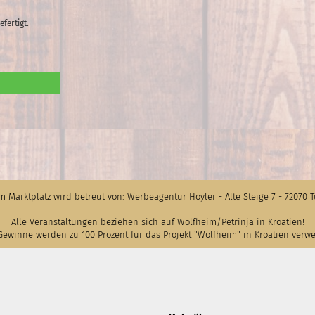
fertigt.
m Marktplatz wird betreut von: Werbeagentur Hoyler - Alte Steige 7 - 72070 
Alle Veranstaltungen beziehen sich auf Wolfheim/Petrinja in Kroatien!
Gewinne werden zu 100 Prozent für das Projekt "Wolfheim" in Kroatien verw