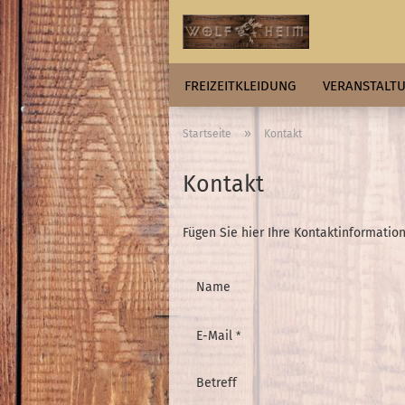
FREIZEITKLEIDUNG
VERANSTALTU
»
Startseite
Kontakt
Kontakt
Fügen Sie hier Ihre Kontaktinformation
KONTAKT
Name
E-Mail
Betreff