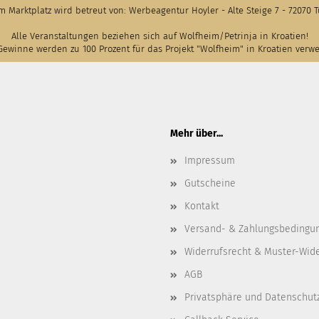
m Marktplatz wird betreut von: Werbeagentur Hoyler - Alte Steige 7 - 72070 
Alle Veranstaltungen beziehen sich auf Wolfheim/Petrinja in Kroatien!
Gewinne werden zu 100 Prozent für das Projekt "Wolfheim" in Kroatien verw
Mehr über...
Impressum
Gutscheine
Kontakt
Versand- & Zahlungsbedingu
Widerrufsrecht & Muster-Wid
AGB
Privatsphäre und Datenschut