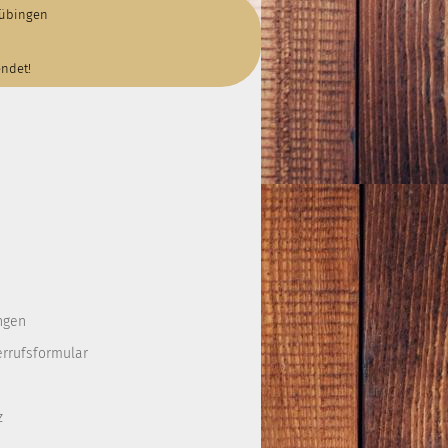
Tübingen
endet!
ngen
errufsformular
z