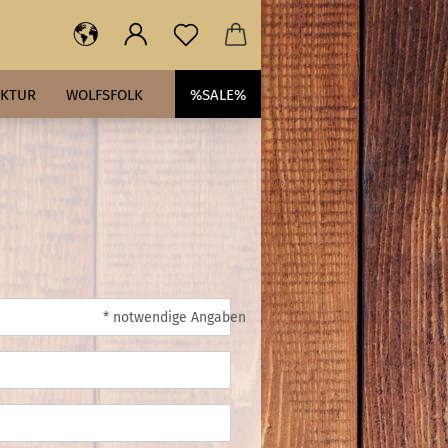
AKTUR
WOLFSFOLK
%SALE%
* notwendige Angaben