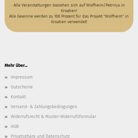
Alle Veranstaltungen beziehen sich auf Wolfheim/Petrinja in
Kroatien!
Alle Gewinne werden zu 100 Prozent für das Projekt "Wolfheim" in
Kroatien verwendet!
Mehr über...
Impressum
Gutscheine
Kontakt
Versand- & Zahlungsbedingungen
Widerrufsrecht & Muster-Widerrufsformular
AGB
Privatsphäre und Datenschutz