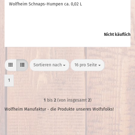
Wolfheim Schnaps-Humpen ca. 0,02 L
Nicht käuflich
Sortieren nach
pro Seite
Sortieren nach
16 pro Seite
1
1
bis
2
(von insgesamt
2
)
Wolfheim Manufaktur - die Produkte unseres Wolfsfolks!