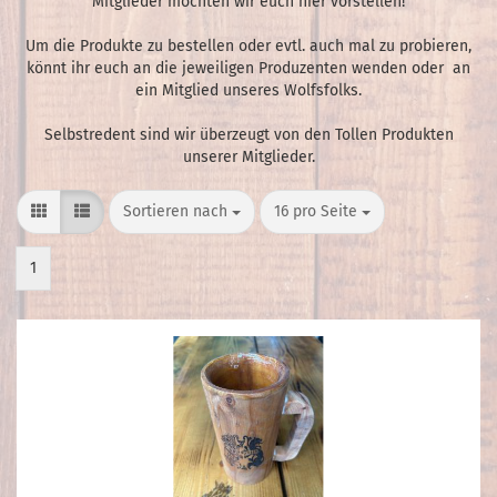
Mitglieder möchten wir euch hier vorstellen!
Um die Produkte zu bestellen oder evtl. auch mal zu probieren,
könnt ihr euch an die jeweiligen Produzenten wenden oder an
ein Mitglied unseres Wolfsfolks.
Selbstredent sind wir überzeugt von den Tollen Produkten
unserer Mitglieder.
Sortieren nach
pro Seite
Sortieren nach
16 pro Seite
1