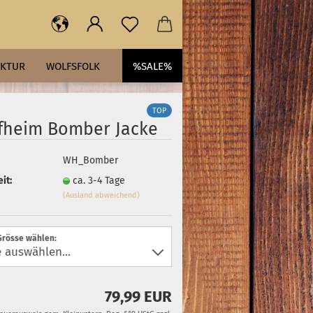
AKTUR
WOLFSFOLK
%SALE%
TOP
fheim Bomber Jacke
WH_Bomber
it:
ca. 3-4 Tage
(Ausland abweichend)
Grösse wählen:
79,99 EUR