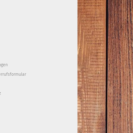
ngen
errufsformular
z