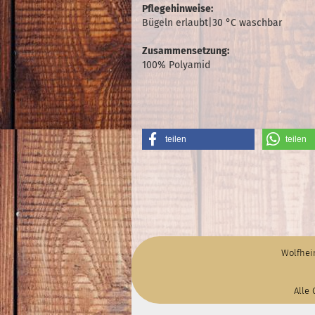
Pflegehinweise:
Bügeln erlaubt|30 °C waschbar
Zusammensetzung:
100% Polyamid
teilen
teilen
Wolfhei
Alle 