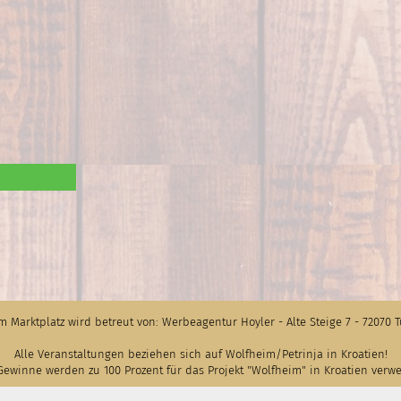
m Marktplatz wird betreut von: Werbeagentur Hoyler - Alte Steige 7 - 72070 
Alle Veranstaltungen beziehen sich auf Wolfheim/Petrinja in Kroatien!
Gewinne werden zu 100 Prozent für das Projekt "Wolfheim" in Kroatien verw