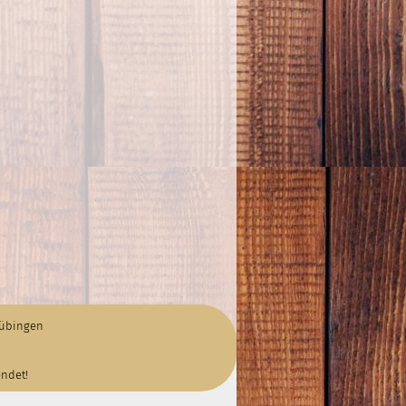
Tübingen
endet!