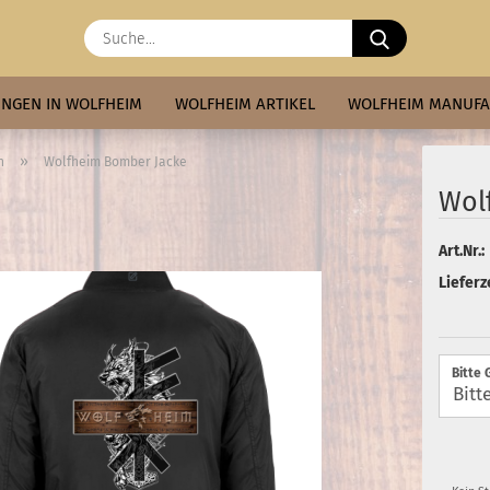
Suche...
NGEN IN WOLFHEIM
WOLFHEIM ARTIKEL
WOLFHEIM MANUF
»
n
Wolfheim Bomber Jacke
Wol
Art.Nr.:
Lieferze
Bitte 