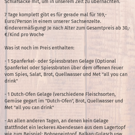
Schlafsäcke mit, um in unserem Zelt zu übernachten.
7 Tage komplett gibt es für gerade mal für 169,-
Euro/Person in einem unserer Sachsenzelte.
Kinderermäßigung! Je nach Alter zum Gesamtpreis ab 30,-
€/Kind pro Woche
Was ist noch im Preis enthalten:
- 1 Spanferkel- oder Spiessbraten Gelage (Optional
Spanferkel oder Spiessbraten über dem offenen Feuer
vom Spies, Salat, Brot, Quellwasser und Met "all you can
drink"
- 1 Dutch-Ofen Gelage (verschiedene Fleischsorten,
Gemüse gegart im "Dutch-Ofen", Brot, Quellwasser und
Met "all you can drink"
- An allen anderen Tagen, an denen kein Gelage
stattfindet ein leckeres Abendessen aus dem Lagertopf
wie zum Beispiel: Bohneneintopf, Balkan-Gulasch usw.